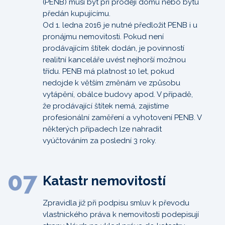
(PENB) musí být při prodeji domu nebo bytu
předán kupujícímu.
Od 1. ledna 2016 je nutné předložit PENB i u
pronájmu nemovitosti. Pokud není
prodávajícím štítek dodán, je povinností
realitní kanceláře uvést nejhorší možnou
třídu. PENB má platnost 10 let, pokud
nedojde k větším změnám ve způsobu
vytápění, obálce budovy apod. V případě,
že prodávající štítek nemá, zajistíme
profesionální zaměření a vyhotovení PENB. V
některých případech lze nahradit
vyúčtováním za poslední 3 roky.
07
Katastr nemovitostí
Zpravidla již při podpisu smluv k převodu
vlastnického práva k nemovitosti podepisují