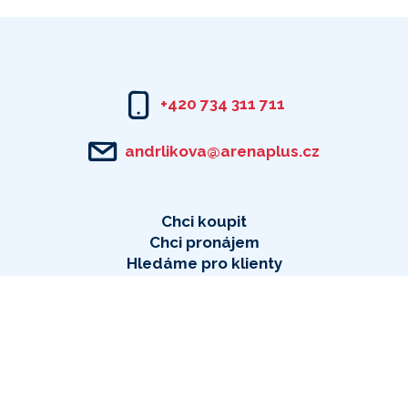
+420 734 311 711
andrlikova@arenaplus.cz
Chci koupit
Chci pronájem
Hledáme pro klienty
Reference
Postavíme
i váš web
, jsme PUXdesign.