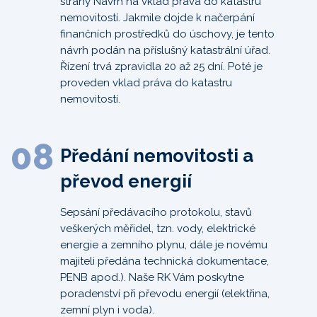
strany Návrh na vklad práva do katastru
nemovitostí. Jakmile dojde k načerpání
finančních prostředků do úschovy, je tento
návrh podán na příslušný katastrální úřad.
Řízení trvá zpravidla 20 až 25 dní. Poté je
proveden vklad práva do katastru
nemovitostí.
08
Předání nemovitosti a
převod energií
Sepsání předávacího protokolu, stavů
veškerých měřidel, tzn. vody, elektrické
energie a zemního plynu, dále je novému
majiteli předána technická dokumentace,
PENB apod.). Naše RK Vám poskytne
poradenství při převodu energií (elektřina,
zemní plyn i voda).