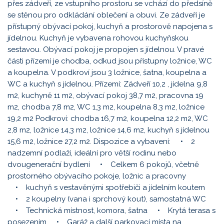
přes zádveří, ze vstupního prostoru se vchází do předsíně
se stěnou pro odkládání oblečení a obuvi. Ze zádveří je
přístupný obývací pokoj, kuchyň a prostorově napojena s
jídelnou. Kuchyň je vybavena rohovou kuchyňskou
sestavou. Obývací pokoj je propojen s jídelnou. V pravé
části přízemí je chodba, odkud jsou přístupny ložnice, WC
a koupelna. V podkroví jsou 3 ložnice, šatna, koupelna a
WC a kuchyň s jídelnou. Přízemí: Zádveří 10,2 , jídelna 9,8
m2, kuchyně 11 m2, obývací pokoj 38,7 m2, pracovna 19
m2, chodba 7,8 m2, WC 1,3 m2, koupelna 8,3 m2, ložnice
19,2 m2 Podkroví: chodba 16,7 m2, koupelna 12,2 m2, WC
2,8 m2, ložnice 14,3 m2, ložnice 14,6 m2, kuchyň s jídelnou
15,6 m2, ložnice 27,2 m2. Dispozice a vybavení: • 2
nadzemní podlaží, ideální pro větší rodinu nebo
dvougenerační bydlení • Celkem 6 pokojů, včetně
prostorného obývacího pokoje, ložnic a pracovny
• kuchyň s vestavěnými spotřebiči a jídelním koutem
• 2 koupelny (vana i sprchový kout), samostatná WC
• Technická místnost, komora, šatna • Krytá terasa s
posezením • Garáž a další parkovací místa na