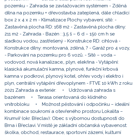
pozemku - Zahrada se zavlažovacím systémem - Zděná
dílna na pozemku + dřevostavba zateplená, dále chladící
box 2 x 4 x 2 m - Klimatizace Plochy vybavení, sítě: -
Zastavěná plocha RD: 168 m2 - Zastavěná plocha dílny:
211 m2 - Zahrada - Bazén : 3,5 š – 6 d – 150 cm h se
sladkou vodou, zastřešený - Konstrukce RD: cihlová -
Konstrukce dílny: montovaná, zděná, ? - Garáž pro 4 vozy,
- Parkování na pozemku pro 6 vozů. - Sítě – voda –
vodovod, nová kanalizace,, plyn, elekřina - Vytápění:
klasická akumulační kamna, plynové, funkční krbová
kamna v podkroví, plynový kotel, ohřev vody i elektro i
plyn, centrální vytápění dřevoplynem - FTVE 10 kWh z roku
2021 Zahrada a exteriér: • Udržovaná zahrada s
bazénem • Terasa orientovaná do klidného
vnitrobloku • Možnost pěstování i odpočinku – ideální
kombinace soukromí a otevřeného prostoru Lokalita –
Krumvíř (okr. Břeclav): Obec s výbornou dostupností do
Brna i Břeclavi. V místě je základní občanská vybavenost:
školka, obchod, restaurace, sportovní zázemí, kulturní