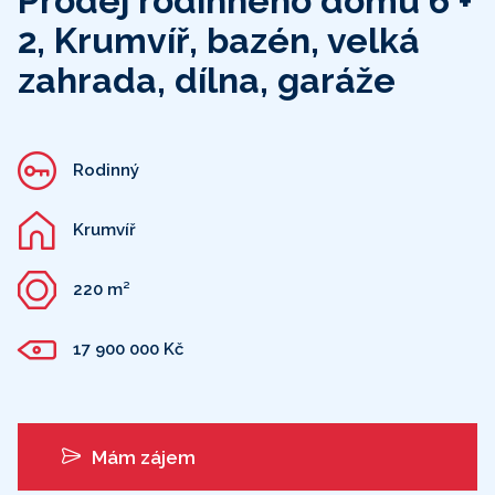
Prodej rodinného domu 6 +
2, Krumvíř, bazén, velká
zahrada, dílna, garáže
Rodinný
Krumvíř
220 m²
17 900 000 Kč
Mám zájem